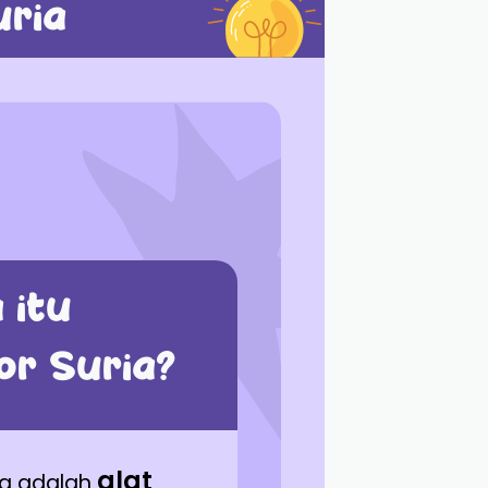
uria
 itu
or Suria?
alat
ria adalah