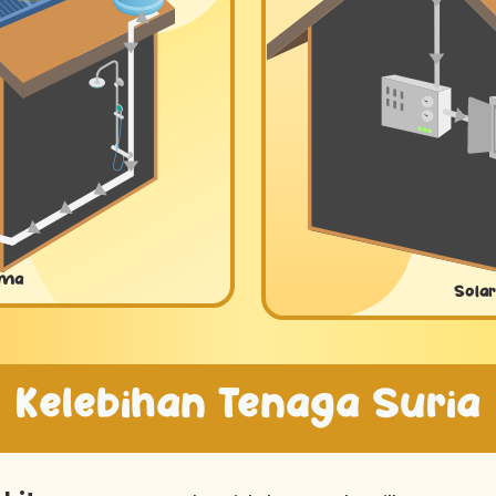
rma
Solar
Kelebihan Tenaga Suria