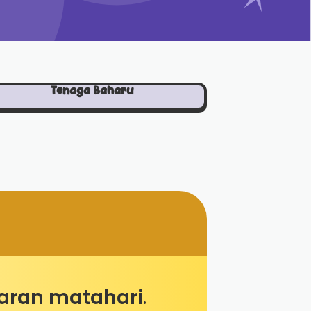
Tenaga Baharu
aran matahari
.