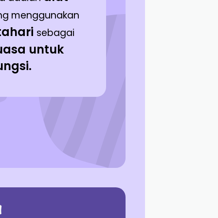
ng menggunakan
tahari
sebagai
uasa untuk
ungsi.
a