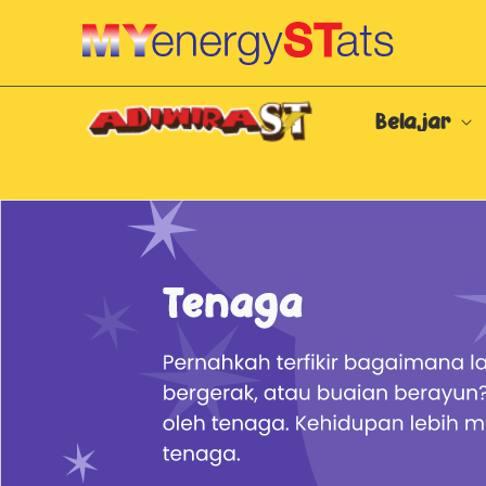
Skip to Main Content
Belajar
Sumber Tenaga - Tenaga Boleh Baharu -