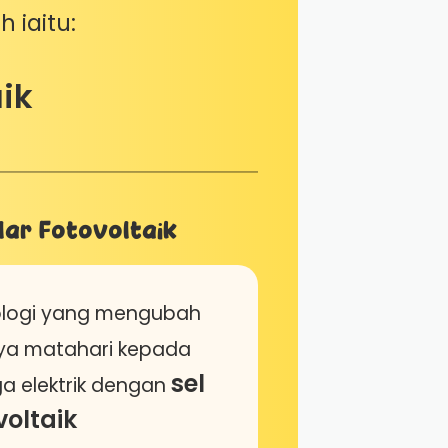
 iaitu:
ik
ar Fotovoltaik
ologi yang mengubah
ya matahari kepada
sel
a elektrik dengan
voltaik