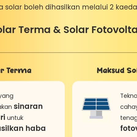
 solar boleh dihasilkan melalui 2 kaedah
olar Terma & Solar Fotovolta
ar Terma
Maksud Sol
 yang
Tekn
sinaran
akan
caha
ri
untuk
tenag
silkan haba
foto