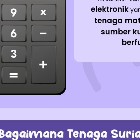
elektronik
ya
tenaga ma
sumber k
berf
Bagaimana Tenaga Suri