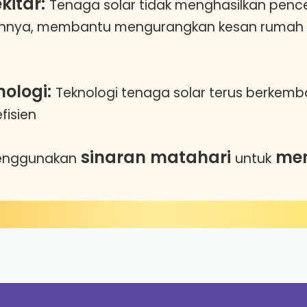
kitar:
Tenaga solar tidak menghasilkan penc
nnya, membantu mengurangkan kesan rumah 
ologi:
Teknologi tenaga solar terus berkem
efisien
sinaran matahari
men
menggunakan
untuk