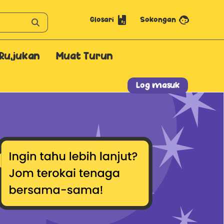
Glosari
Sokongan
Rujukan
Muat Turun
Log masuk