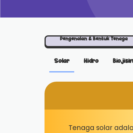
Pengenalan & Bentuk Tenaga
Solar
Hidro
Biojis
Tenaga solar adal