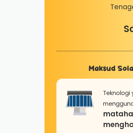
Tenaga
S
Maksud Sol
Teknologi
menggun
mataha
mengha