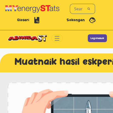
Skip to Main Content
Glosari
Sokongan
Log masuk
Panduan Eksperimen - Adiwira ST
Muatnaik hasil eskpe